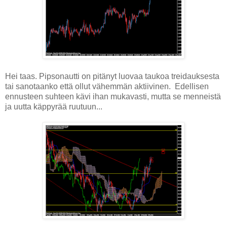
Hei taas. Pipsonautti on pitänyt luovaa taukoa treidauksesta
tai sanotaanko että ollut vähemmän aktiivinen. Edellisen
ennusteen suhteen kävi ihan mukavasti, mutta se menneistä
ja uutta käppyrää ruutuun...