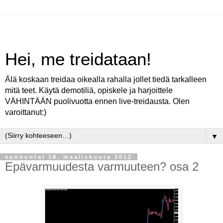
Hei, me treidataan!
Älä koskaan treidaa oikealla rahalla jollet tiedä tarkalleen
mitä teet. Käytä demotiliä, opiskele ja harjoittele
VÄHINTÄÄN puolivuotta ennen live-treidausta. Olen
varoittanut:)
▼
sunnuntai 18. maaliskuuta 2012
Epävarmuudesta varmuuteen? osa 2