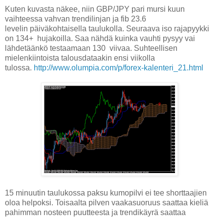
Kuten kuvasta näkee, niin GBP/JPY pari mursi kuun
vaihteessa vahvan trendilinjan ja fib 23.6
levelin päiväkohtaisella taulukolla. Seuraava iso rajapyykki
on 134+ hujakoilla. Saa nähdä kuinka vauhti pysyy vai
lähdetäänkö testaamaan 130 viivaa. Suhteellisen
mielenkiintoista talousdataakin ensi viikolla
tulossa.
http://www.olumpia.com/p/forex-kalenteri_21.html
15 minuutin taulukossa paksu kumopilvi ei tee shorttaajien
oloa helpoksi. Toisaalta pilven vaakasuoruus saattaa kieliä
pahimman nosteen puutteesta ja trendikäyrä saattaa